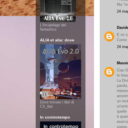
Ma "mi
24 mag
L'Arcipelago del
David
fantastico
E mi sc
Come s
ALIA et alia: dove
24 mag
Massi
Ciao Da
In lin
La Divi
parole,
intere
anonim
un tes
Dove trovare i libri di
un'ant
CS_libri
quelle
è quan
In controtempo
eserci
suono, 