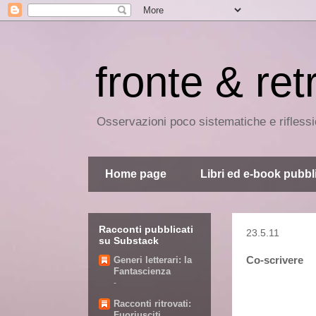
fronte & ret
Osservazioni poco sistematiche e riflessio
Home page
Libri ed e-book pubbli
Racconti pubblicati
23.5.11
su Substack
Co-scrivere
Generi letterari: la
Fantascienza
-
Racconti ritrovati:
Fuoriusciti