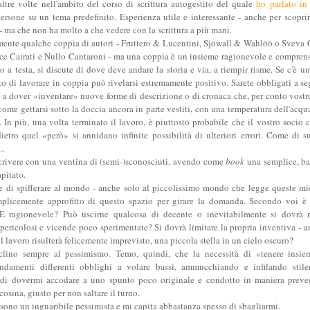
altre volte nell'ambito del corso di scrittura autogestito del quale
ho parlato in
persone su un tema predefinito. Esperienza utile e interessante - anche per scopri
 - ma che non ha molto a che vedere con la scrittura a più mani.
mente qualche coppia di autori - Fruttero & Lucentini, Sjöwall & Wahlöö o Sveva
e Cairati e Nullo Cantaroni - ma una coppia è un insieme ragionevole e comprensib
o a testa, si discute di dove deve andare la storia e via, a riempir risme. Se c'è 
fatto di lavorare in coppia può rivelarsi estremamente positivo. Sarete obbligati a s
o a dover «inventare» nuove forme di descrizione o di cronaca che, per conto vostr
 come gettarsi sotto la doccia ancora in parte vestiti, con una temperatura dell'acq
o. In più, una volta terminato il lavoro, è piuttosto probabile che il vostro soci
dietro quel «però» si annidano infinite possibilità di ulteriori errori. Come di s
..
crivere con una ventina di (semi-)sconosciuti, avendo come
book
una semplice, b
apitato.
 di spifferare al mondo - anche solo al piccolissimo mondo che legge queste mie
emplicemente approfitto di questo spazio per girare la domanda. Secondo voi è 
 È ragionevole? Può uscirne qualcosa di decente o inevitabilmente si dovrà r
 pericolosi e vicende poco sperimentate? Si dovrà limitare la propria inventiva - 
l lavoro risulterà felicemente imprevisto, una piccola stella in un cielo oscuro?
clino sempre al pessimismo. Temo, quindi, che la necessità di «tenere insiem
ndamenti differenti obblighi a volare bassi, ammucchiando e infilando stil
di dovermi accodare a uno spunto poco originale e condotto in maniera preved
osina, giusto per non saltare il turno.
ono un inguaribile pessimista e mi capita abbastanza spesso di sbagliarmi.