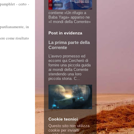
 pamphlet - certo -
contiene «Un rifugio a
Baba Yaga» apparso ne
«I mondi della Corrente»
eopardianamente, in
Post in evidenza
vere come risultato
La prima parte della
Corrente
L'avevo promesso ed
eccomi qui.Cercherò di
fornire una piccola guida
ai mondi della Corrente
stendendo una loro
piccola storia. C...
Cookie tecnici
Questo sito non utilizza
cookie per inviarti