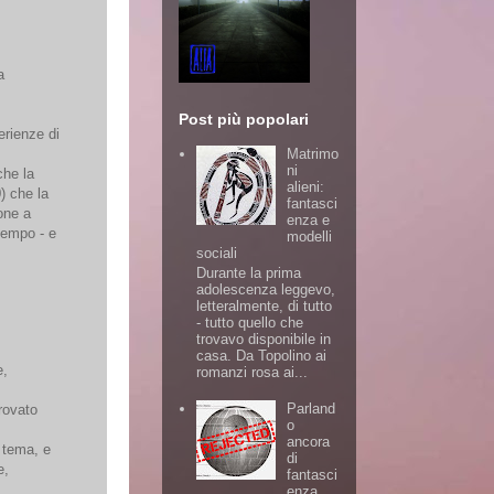
a
Post più popolari
erienze di
Matrimo
ni
che la
alieni:
) che la
fantasci
sone a
enza e
tempo - e
modelli
sociali
Durante la prima
adolescenza leggevo,
letteralmente, di tutto
- tutto quello che
trovavo disponibile in
casa. Da Topolino ai
e,
romanzi rosa ai...
Parland
trovato
o
ancora
n tema, e
di
e,
fantasci
enza,