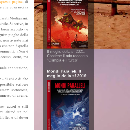
 queste pagine
, di
re che cosa usciva
 Casati Modignani,
ile. Si scrive, in
un buon accordo - e
eguire pieghe della
o, non avreste mai
ua che non è quella
o commenti: «Non è
Il meglio della sf 2021.
Contiene il mio racconto
uccesso, certo, ma
"Olimpia e il turco"
anale annotazione,
Mondi Paralleli, Il
meglio della sf 2019
 - di chi e di che
possibile scrivere
emare sottocosta,
ammesso di averne,
e» autori e stili
emi ahimé un po'
ibile, e di dover