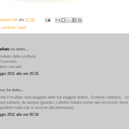
ssimo Citi
alle
17:36
,
scritture / testi
ellato
ha detto...
l sabato della scrittura.
l concetto...
devo cercare!
gio 2011 alle ore 20:25
o ha detto...
he il risultato sarà peggiore delle tue peggiori ipotesi. Scrittura collettiva... s
ra solitaria, da sempre (guarda i collettivi italiani tranne rare eccezioni -forse 
rodotto nulla che si avvicini alla letteratura).
gio 2011 alle ore 00:34