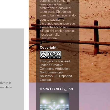
pubblicità e servizi in
linea con le tue
preferenze e cookie di
terze parti. Chiudendo
questo banner, scorrendo
questa pagina o
cliccando qualunque suo
elemento acconsenti
all’uso dei cookie tecnici
necessari alla
navigazione.
Copyright:
This work is licensed
under a
Creative
Commons Attribution-
NonCommercial-
NoDerivs 3.0 Unported
License
.
crivere è
un libro-
Il sito FB di CS_libri