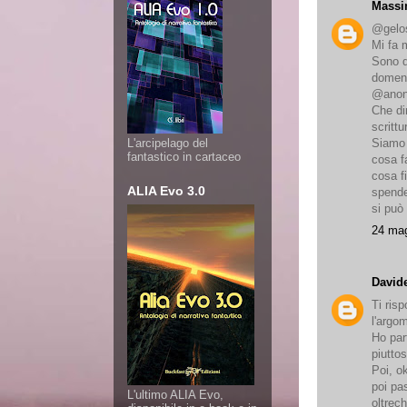
Massi
@gelos
Mi fa m
Sono d
domeni
@anon
Che di
scritt
Siamo 
L'arcipelago del
fantastico in cartaceo
cosa f
cosa f
ALIA Evo 3.0
spende
si può
24 mag
David
Ti ris
l'argo
Ho part
piuttos
Poi, o
poi pa
L'ultimo ALIA Evo,
oltrech