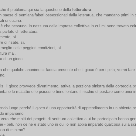
che il problema qui sia la questione della
letteratura
.
n paese di semianalfabeti ossessionati dalla leteratua, che mandano primi in c
ali di cucina.
to è che nessuno, in nessuna delle imprese collettive in cui mi sono trovato coi
 parlato di letteratura.
imento, sì.
 di risate, sì.
 meglio nelle peggiori condizioni, sì.
atura mai.
ta di un gioco.
a che qualche anonimo ci faccia presente che il gioco è per i pirla, vorrei fare
 no.
is, il gioco provvede divertimento, attiva la porzione sinistra della corteccia pr
lontane le malattie e le psicosi e tiene lontano il rischio di postare come anoni
ondo luogo perché il gioco è una opportunità di apprendimento in un abiente no
do impariamo.
vero che molti dei progetti di scrittura collettiva a ui ho partecipato hanno ge
he - beh, non ce ne è stato uno in cui io non abbia imparato qualcosa sulla scr
sa di minimo?
ile.