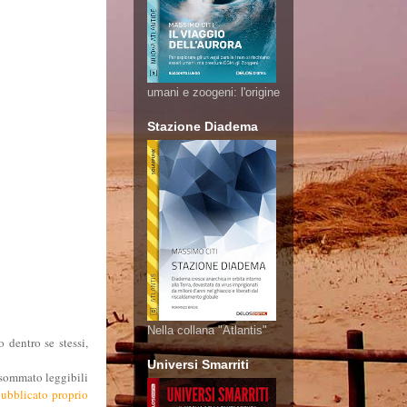
umani e zoogeni: l'origine
Stazione Diadema
Nella collana "Atlantis"
 dentro se stessi,
Universi Smarriti
o sommato leggibili
ubblicato proprio