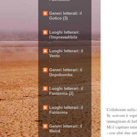
-
Generi letterati: il
Gotico (3)
-
Luoghi letterari:
l'Imprevedibile
-
Luoghi letterari: il
Vento
-
Generi letterari: il
Dopobomba
-
Luoghi letterari: il
Fantasma (2)
-
Luoghi letterari: il
Collaborare nella 
Fantasma
Se scrivere è esp
-
immaginare di farl
Generi letterari: il
Mi è capitato
rar
Weird
- con altri due au
-