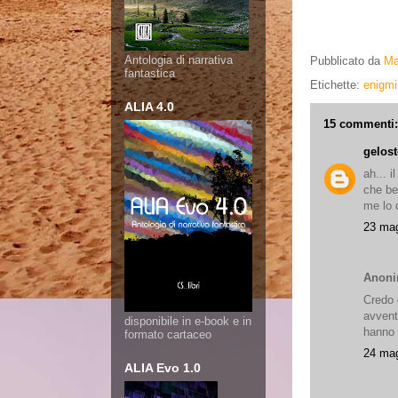
Antologia di narrativa
Pubblicato da
Ma
fantastica
Etichette:
enigmi
ALIA 4.0
15 commenti:
gelost
ah... i
che be
me lo 
23 mag
Anonim
Credo c
avventu
disponibile in e-book e in
hanno p
formato cartaceo
24 mag
ALIA Evo 1.0