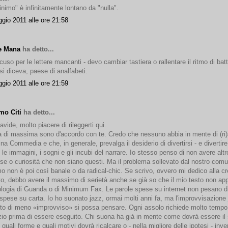
nimo" è infinitamente lontano da "nulla".
gio 2011 alle ore 21:58
e Mana
ha detto...
uso per le lettere mancanti - devo cambiar tastiera o rallentare il ritmo di batt
i diceva, paese di analfabeti.
gio 2011 alle ore 21:59
mo Citi
ha detto...
vide, molto piacere di rileggerti qui.
ea di massima sono d'accordo con te. Credo che nessuno abbia in mente di (ri)
na Commedia e che, in generale, prevalga il desiderio di divertirsi - e divertire
 le immagini, i sogni e gli incubi del narrare. Io stesso penso di non avere altr
sse o curiosità che non siano questi. Ma il problema sollevato dal nostro com
o non è poi così banale o da radical-chic. Se scrivo, ovvero mi dedico alla cr
to, debbo avere il massimo di serietà anche se già so che il mio testo non app
ologia di Guanda o di Minimum Fax. Le parole spese su internet non pesano d
 spese su carta. Io ho suonato jazz, ormai molti anni fa, ma l'improvvisazione 
to di meno «improvviso» si possa pensare. Ogni assolo richiede molto tempo
zio prima di essere eseguito. Chi suona ha già in mente come dovrà essere il
quali forme e quali motivi dovrà ricalcare o - nella migliore delle ipotesi - inve