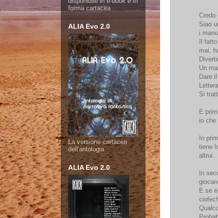
disponibile in e-book e in
forma cartacea
Credo 
Siao u
ALIA Evo 2.0
i manu
Il fat
mai, ha
Divert
Un mare
Dare il
Letter
Si trat
E prim
io che
In prim
La versione cartacea
tiene 
dell'antologia
altrui.
ALIA Evo 2.0
In sec
giocan
E se è 
ciofec
Qualco
Probab