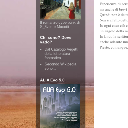
Esperienze di scrit
ma anche di brevi 
Quindi non è dett
Non è affatto dett
Il romanzo cyberpunk di
In ogni caso ciò c
S_3ves e Maxciti
un angolo della mi
In fondo la scritt
Chi sono? Dove
anche soltanto una
vado?
Presto, comunque, 
Dal Catalogo Vegetti
della letteratura
fantastica
Secondo Wikipedia
sono...
ALIA Evo 5.0