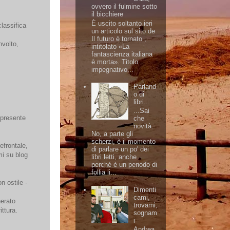
ovvero il fulmine sotto
il bicchiere
È uscito soltanto ieri
lassifica
un articolo sul sito de
Il futuro è tornato ,
nvolto,
intitolato «La
fantascienza italiana
è morta». Titolo
impegnativo...
Parland
o di
libri...
...Sai
 presente
che
novità.
No, a parte gli
scherzi, è il momento
efrontale,
di parlare un po' dei
mi su blog
libri letti, anche
perché è un periodo di
follia li...
n ostile -
Dimenti
cami,
nerato
trovami,
ittura.
sognam
i
Andrea