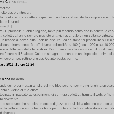
mo Citi
ha detto...
tellato
olto piacere ritrovarti.
'accordo, è un concetto suggestivo... anche se al sabato fa sempre seguito l
ca e il lunedì.
imo [E.]
re? È probabile tu abbia ragione, tanto più tenendo conto che in genere le esp
ura collettiva hanno sempre previsto una vicinaza reale e non soltanto virtuale.
un branco di poveri pirla - non ne discuto - ed esistono 99 probabilità su 100 
allisca miseramente. Ma c'è 1(una) probabilità su 100 (o su 1.000 o sui 10.000
inisca dalle parti della letteratura. Più o meno ciò che convince milioni di per
re 2 euro nell'Enalotto. Qui non si paga - se non con un dispendio minimo di 
 vincere un pezzettino di gioia. Quanto basta, per me.
gio 2011 alle ore 11:24
e Mana
ha detto...
pondo qui, e poi magari amplio sul mio blog perché, per motivi lunghi a spiegar
mento è vicino al mio cuore
ecipato in passato ad esperimenti di scrittura collettiva tramite il web, e l'ho 
to divertente.
k, io sono uno che ascolta un sacco di jazz, per cui l'idea che uno parta da u
ssi la palla ad un altro che continua per conto suo la trovo abbastanza normal
é divertente.