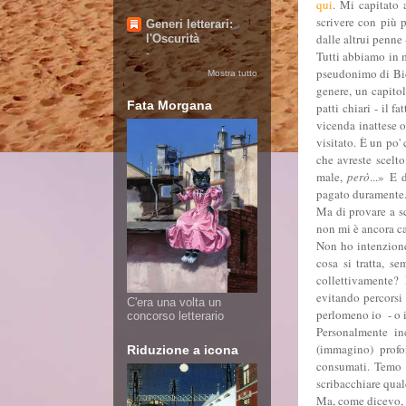
qui
. Mi capitato 
scrivere con più 
Generi letterari:
dalle altrui penne
l'Oscurità
-
Tutti abbiamo in 
pseudonimo di Bic
Mostra tutto
genere, un capitol
Fata Morgana
patti chiari - il 
vicenda inattese 
visitato. È un po'
che avreste scelt
male,
però
...» E 
pagato duramente.
Ma di provare a s
non mi è ancora c
Non ho intenzione
cosa si tratta, s
collettivamente?
evitando percorsi
C'era una volta un
perlomeno io - o i
concorso letterario
Personalmente in
(immagino) profo
Riduzione a icona
consumati. Temo 
scribacchiare qualc
Ma, come dicevo, s